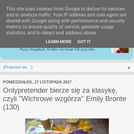
This site uses cookies from Google to deliver its services
and to analyze traffic. Your IP address and user-agent are
shared with Google along with performance and security
metrics to ensure quality of service, generate usage
statistics, and to detect and address abuse.
LEARN MORE
GOT IT
▼
PONIEDZIAŁEK, 27 LISTOPADA 2017
Onlypretender bierze się za klasykę,
czyli "Wichrowe wzgórza" Emily Bronte
(130)