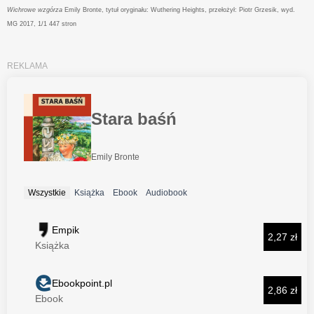
Wichrowe wzgórza
Emily Bronte, tytuł oryginału: Wuthering Heights, przełożył: Piotr Grzesik, wyd.
MG 2017, 1/1 447 stron