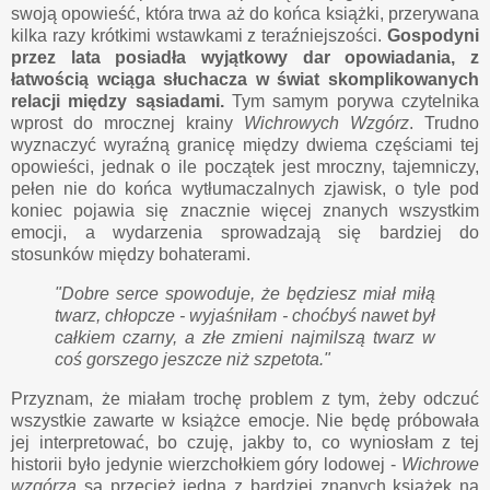
swoją opowieść, która trwa aż do końca książki, przerywana
kilka razy krótkimi wstawkami z teraźniejszości.
Gospodyni
przez lata posiadła wyjątkowy dar opowiadania, z
łatwością wciąga słuchacza w świat skomplikowanych
relacji między sąsiadami.
Tym samym porywa czytelnika
wprost do mrocznej krainy
Wichrowych Wzgórz
. Trudno
wyznaczyć wyraźną granicę między dwiema częściami tej
opowieści, jednak o ile początek jest mroczny, tajemniczy,
pełen nie do końca wytłumaczalnych zjawisk, o tyle pod
koniec pojawia się znacznie więcej znanych wszystkim
emocji, a wydarzenia sprowadzają się bardziej do
stosunków między bohaterami.
"Dobre serce spowoduje, że będziesz miał miłą
twarz, chłopcze - wyjaśniłam - choćbyś nawet był
całkiem czarny, a złe zmieni najmilszą twarz w
coś gorszego jeszcze niż szpetota."
Przyznam, że miałam trochę problem z tym, żeby odczuć
wszystkie zawarte w książce emocje. Nie będę próbowała
jej interpretować, bo czuję, jakby to, co wyniosłam z tej
historii było jedynie wierzchołkiem góry lodowej -
Wichrowe
wzgórza
są przecież jedną z bardziej znanych książek na