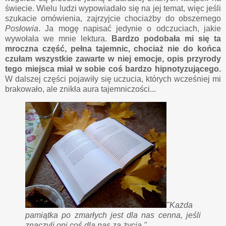
świecie. Wielu ludzi wypowiadało się na jej temat, więc jeśli
szukacie omówienia, zajrzyjcie chociażby do obszernego
Posłowia
. Ja mogę napisać jedynie o odczuciach, jakie
wywołała we mnie lektura.
Bardzo podobała mi się ta
mroczna część, pełna tajemnic, chociaż nie do końca
czułam wszystkie zawarte w niej emocje, opis przyrody
tego miejsca miał w sobie coś bardzo hipnotyzującego.
W dalszej części pojawiły się uczucia, których wcześniej mi
brakowało, ale znikła aura tajemniczości...
"Każda
pamiątka po zmarłych jest dla nas cenna, jeśli
znaczyli oni coś dla nas za życia."