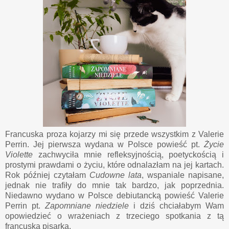
Francuska proza kojarzy mi się przede wszystkim z Valerie
Perrin. Jej pierwsza wydana w Polsce powieść pt.
Życie
Violette
zachwyciła mnie refleksyjnością, poetyckością i
prostymi prawdami o życiu, które odnalazłam na jej kartach.
Rok później czytałam
Cudowne lata
, wspaniale napisane,
jednak nie trafiły do mnie tak bardzo, jak poprzednia.
Niedawno wydano w Polsce debiutancką powieść Valerie
Perrin pt.
Zapomniane niedziele
i dziś chciałabym Wam
opowiedzieć o wrażeniach z trzeciego spotkania z tą
francuską pisarką.