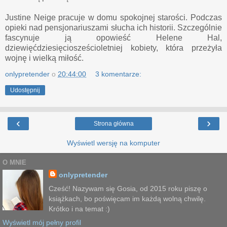
Justine Neige pracuje w domu spokojnej starości. Podczas
opieki nad pensjonariuszami słucha ich historii. Szczególnie
fascynuje ją opowieść Helene Hal,
dziewięćdziesięciosześcioletniej kobiety, która przeżyła
wojnę i wielką miłość.
onlypretender
o
20:44:00
3 komentarze:
Udostępnij
‹
›
Strona główna
Wyświetl wersję na komputer
O MNIE
onlypretender
Cześć! Nazywam się Gosia, od 2015 roku piszę o
książkach, bo poświęcam im każdą wolną chwilę.
Krótko i na temat :)
Wyświetl mój pełny profil