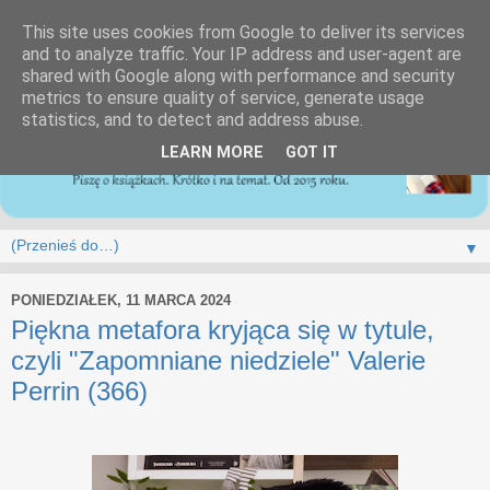
This site uses cookies from Google to deliver its services
and to analyze traffic. Your IP address and user-agent are
shared with Google along with performance and security
metrics to ensure quality of service, generate usage
statistics, and to detect and address abuse.
LEARN MORE
GOT IT
▼
PONIEDZIAŁEK, 11 MARCA 2024
Piękna metafora kryjąca się w tytule,
czyli "Zapomniane niedziele" Valerie
Perrin (366)