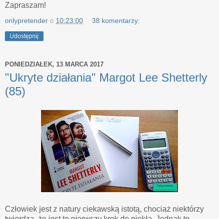
Zapraszam!
onlypretender
o
10:23:00
38 komentarzy:
Udostępnij
PONIEDZIAŁEK, 13 MARCA 2017
"Ukryte działania" Margot Lee Shetterly
(85)
Człowiek jest z natury ciekawską istotą, chociaż niektórzy
twierdzą, że jest to pierwszy krok do piekła. Jednak to