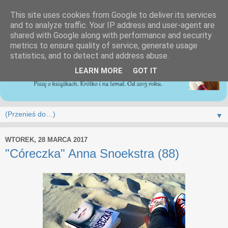
This site uses cookies from Google to deliver its services
and to analyze traffic. Your IP address and user-agent are
shared with Google along with performance and security
metrics to ensure quality of service, generate usage
statistics, and to detect and address abuse.
LEARN MORE
GOT IT
▼
WTOREK, 28 MARCA 2017
"Córeczka" Anna Snoekstra (88)