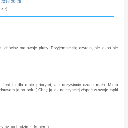
a 2016 20:26
ie :)
a, chociaż ma swoje plusy. Przyjemnie się czytało, ale jakoś nie
 Jest to dla mnie priorytet, ale oczywiście czasu mało. Mimo
dsuwam ją na bok :( Chcę ją jak najszybciej złapać w swoje łapki
ymy, co będzie z drugim ;)