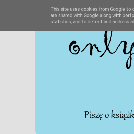
This site uses cookies from Google to de
are shared with Google along with perfo
statistics, and to detect and address a