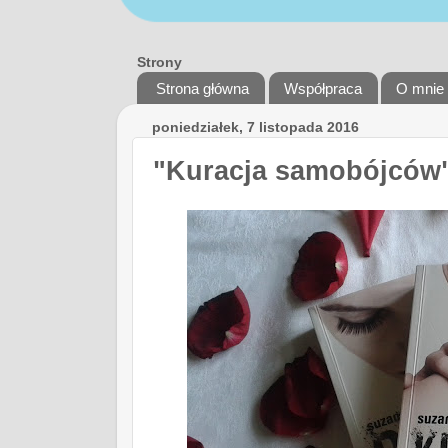
Strony
Strona główna
Współpraca
O mnie
poniedziałek, 7 listopada 2016
"Kuracja samobójców"