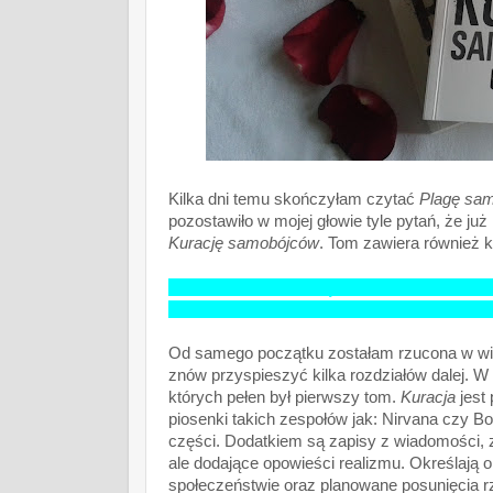
Kilka dni temu skończyłam czytać
Plagę sa
pozostawiło w mojej głowie tyle pytań, że ju
Kurację samobójców
. Tom zawiera również 
Sloane i James trafiają do grupy buntownik
rozprzestrzenia, zaobserwowano pierwsze s
Od samego początku zostałam rzucona w wir 
znów przyspieszyć kilka rozdziałów dalej. W
których pełen był pierwszy tom.
Kuracja
jest 
piosenki takich zespołów jak: Nirvana czy Bo
części. Dodatkiem są zapisy z wiadomości, z
ale dodające opowieści realizmu. Określają
społeczeństwie oraz planowane posunięcia r