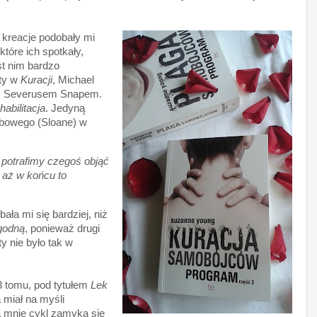
 kreacje podobały mi
 które ich spotkały,
st nim bardzo
rty w
Kuracji
, Michael
m Severusem Snapem.
habilitacja
. Jedyną
obowego (Sloane) w
e potrafimy czegoś objąć
aż w końcu to
ła mi się bardziej, niż
godną
, ponieważ drugi
y nie było tak w
3 tomu, pod tytułem
Lek
miał na myśli
a mnie cykl zamyka się