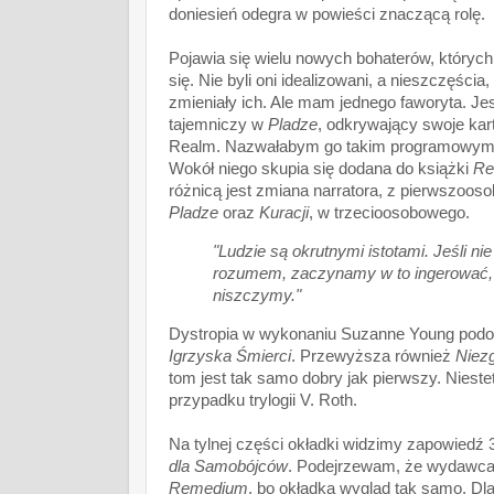
doniesień odegra w powieści znaczącą rolę.
Pojawia się wielu nowych bohaterów, których
się. Nie byli oni idealizowani, a nieszczęścia,
zmieniały ich. Ale mam jednego faworyta. Je
tajemniczy w
Pladze
, odkrywający swoje ka
Realm. Nazwałabym go takim programowy
Wokół niego skupia się dodana do książki
Re
różnicą jest zmiana narratora, z pierwszoos
Pladze
oraz
Kuracji
, w trzecioosobowego.
"Ludzie są okrutnymi istotami. Jeśli ni
rozumem, zaczynamy w to ingerować, 
niszczymy."
Dystropia w wykonaniu Suzanne Young podoba
Igrzyska Śmierci
. Przewyższa również
Niez
tom jest tak samo dobry jak pierwszy. Niestet
przypadku trylogii V. Roth.
Na tylnej części okładki widzimy zapowiedź 
dla Samobójców
. Podejrzewam, że wydawca 
Remedium
, bo okładka wygląd tak samo. Dl