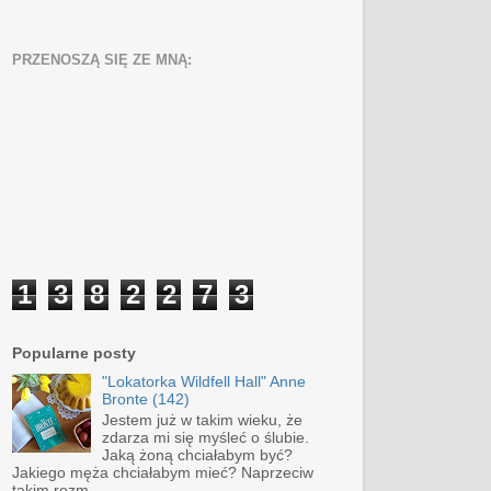
PRZENOSZĄ SIĘ ZE MNĄ:
1
3
8
2
2
7
3
Popularne posty
"Lokatorka Wildfell Hall" Anne
Bronte (142)
Jestem już w takim wieku, że
zdarza mi się myśleć o ślubie.
Jaką żoną chciałabym być?
Jakiego męża chciałabym mieć? Naprzeciw
takim rozm...