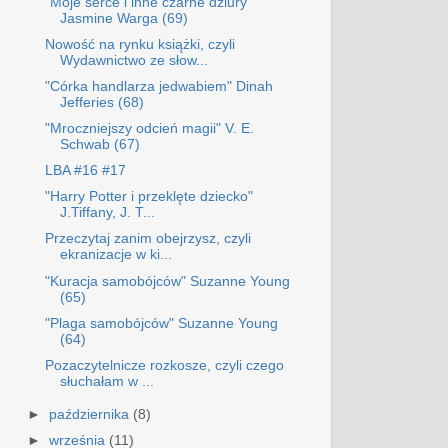
"Moje serce i inne czarne dziury"
Jasmine Warga (69)
Nowość na rynku książki, czyli
Wydawnictwo ze słow...
"Córka handlarza jedwabiem" Dinah
Jefferies (68)
"Mroczniejszy odcień magii" V. E.
Schwab (67)
LBA #16 #17
"Harry Potter i przeklęte dziecko"
J.Tiffany, J. T...
Przeczytaj zanim obejrzysz, czyli
ekranizacje w ki...
"Kuracja samobójców" Suzanne Young
(65)
"Plaga samobójców" Suzanne Young
(64)
Pozaczytelnicze rozkosze, czyli czego
słuchałam w ...
►
października
(8)
►
września
(11)