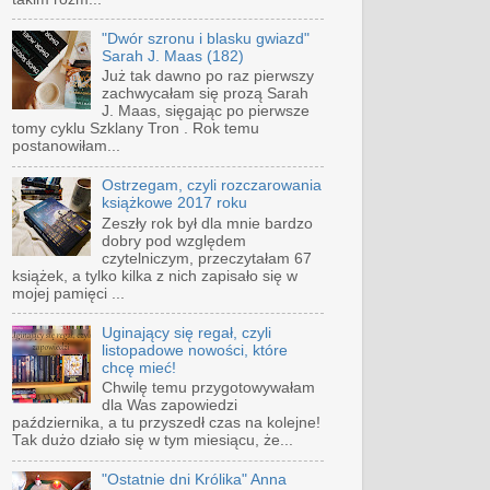
"Dwór szronu i blasku gwiazd"
Sarah J. Maas (182)
Już tak dawno po raz pierwszy
zachwycałam się prozą Sarah
J. Maas, sięgając po pierwsze
tomy cyklu Szklany Tron . Rok temu
postanowiłam...
Ostrzegam, czyli rozczarowania
książkowe 2017 roku
Zeszły rok był dla mnie bardzo
dobry pod względem
czytelniczym, przeczytałam 67
książek, a tylko kilka z nich zapisało się w
mojej pamięci ...
Uginający się regał, czyli
listopadowe nowości, które
chcę mieć!
Chwilę temu przygotowywałam
dla Was zapowiedzi
października, a tu przyszedł czas na kolejne!
Tak dużo działo się w tym miesiącu, że...
"Ostatnie dni Królika" Anna