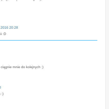
a 2016 20:28
i :D
 ciągnie mnie do kolejnych :)
0
 :)