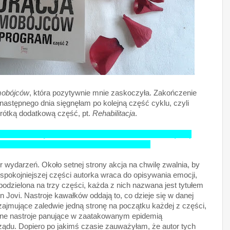
mobójców
, która pozytywnie mnie zaskoczyła. Zakończenie
ż następnego dnia sięgnęłam po kolejną część cyklu, czyli
krótką dodatkową część, pt.
Rehabilitacja
.
ów, którzy chcą walczyć z Programem. Epidemia wciąż się
amobójstwa w grupie powyżej 18 roku życia.
wydarzeń. Około setnej strony akcja na chwilę zwalnia, by
 spokojniejszej części autorka wraca do opisywania emocji,
podzielona na trzy części, każda z nich nazwana jest tytułem
n Jovi. Nastroje kawałków oddają to, co dzieje się w danej
ajmujące zaledwie jedną stronę na początku każdej z części,
 one nastroje panujące w zaatakowanym epidemią
ządu. Dopiero po jakimś czasie zauważyłam, że autor tych