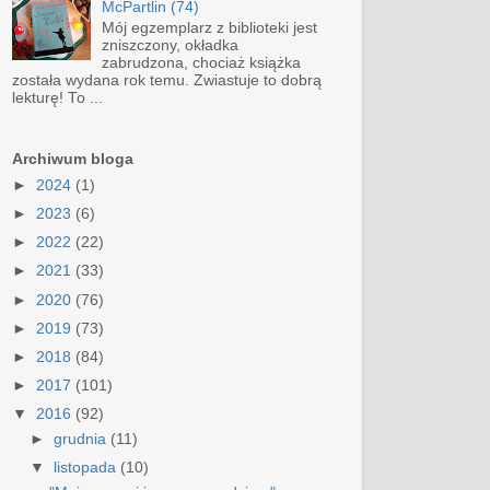
McPartlin (74)
Mój egzemplarz z biblioteki jest
zniszczony, okładka
zabrudzona, chociaż książka
została wydana rok temu. Zwiastuje to dobrą
lekturę! To ...
Archiwum bloga
►
2024
(1)
►
2023
(6)
►
2022
(22)
►
2021
(33)
►
2020
(76)
►
2019
(73)
►
2018
(84)
►
2017
(101)
▼
2016
(92)
►
grudnia
(11)
▼
listopada
(10)