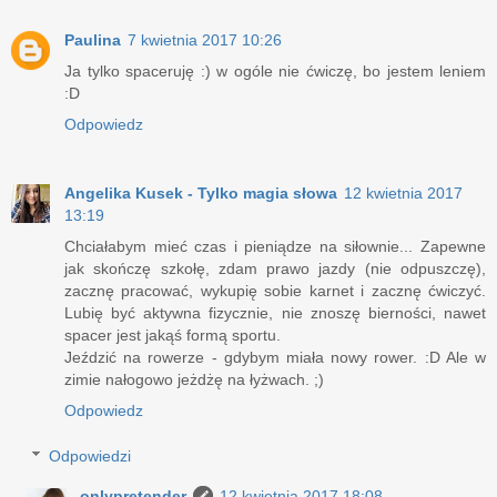
Paulina
7 kwietnia 2017 10:26
Ja tylko spaceruję :) w ogóle nie ćwiczę, bo jestem leniem
:D
Odpowiedz
Angelika Kusek - Tylko magia słowa
12 kwietnia 2017
13:19
Chciałabym mieć czas i pieniądze na siłownie... Zapewne
jak skończę szkołę, zdam prawo jazdy (nie odpuszczę),
zacznę pracować, wykupię sobie karnet i zacznę ćwiczyć.
Lubię być aktywna fizycznie, nie znoszę bierności, nawet
spacer jest jakąś formą sportu.
Jeździć na rowerze - gdybym miała nowy rower. :D Ale w
zimie nałogowo jeżdżę na łyżwach. ;)
Odpowiedz
Odpowiedzi
onlypretender
12 kwietnia 2017 18:08