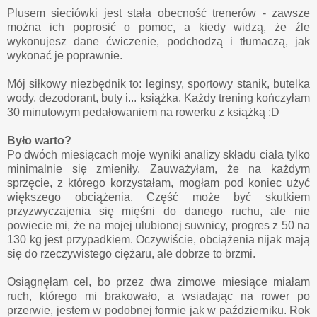
Plusem sieciówki jest stała obecność trenerów - zawsze
można ich poprosić o pomoc, a kiedy widzą, że źle
wykonujesz dane ćwiczenie, podchodzą i tłumaczą, jak
wykonać je poprawnie.
Mój siłkowy niezbędnik to: leginsy, sportowy stanik, butelka
wody, dezodorant, buty i... książka. Każdy trening kończyłam
30 minutowym pedałowaniem na rowerku z książką :D
Było warto?
Po dwóch miesiącach moje wyniki analizy składu ciała tylko
minimalnie się zmieniły. Zauważyłam, że na każdym
sprzęcie, z którego korzystałam, mogłam pod koniec użyć
większego obciążenia. Część może być skutkiem
przyzwyczajenia się mięśni do danego ruchu, ale nie
powiecie mi, że na mojej ulubionej suwnicy, progres z 50 na
130 kg jest przypadkiem. Oczywiście, obciążenia nijak mają
się do rzeczywistego ciężaru, ale dobrze to brzmi.
Osiągnęłam cel, bo przez dwa zimowe miesiące miałam
ruch, którego mi brakowało, a wsiadając na rower po
przerwie, jestem w podobnej formie jak w październiku. Rok