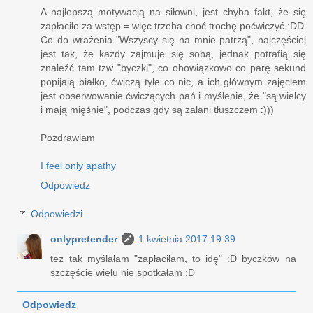
A najlepszą motywacją na siłowni, jest chyba fakt, że się
zapłaciło za wstęp = więc trzeba choć trochę poćwiczyć :DD
Co do wrażenia "Wszyscy się na mnie patrzą", najczęściej
jest tak, że każdy zajmuje się sobą, jednak potrafią się
znaleźć tam tzw "byczki", co obowiązkowo co parę sekund
popijają białko, ćwiczą tyle co nic, a ich głównym zajęciem
jest obserwowanie ćwiczących pań i myślenie, że "są wielcy
i mają mięśnie", podczas gdy są zalani tłuszczem :)))
Pozdrawiam
I feel only apathy
Odpowiedz
Odpowiedzi
onlypretender
1 kwietnia 2017 19:39
też tak myślałam "zapłaciłam, to idę" :D byczków na
szczęście wielu nie spotkałam :D
Odpowiedz