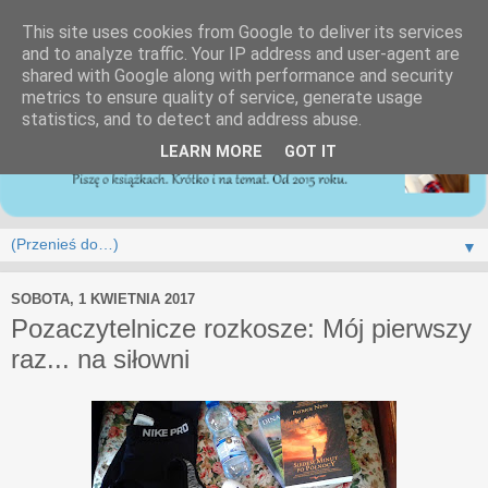
This site uses cookies from Google to deliver its services
and to analyze traffic. Your IP address and user-agent are
shared with Google along with performance and security
metrics to ensure quality of service, generate usage
statistics, and to detect and address abuse.
LEARN MORE
GOT IT
▼
SOBOTA, 1 KWIETNIA 2017
Pozaczytelnicze rozkosze: Mój pierwszy
raz... na siłowni