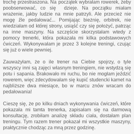
trochę przestraszona. Na początek wybrałam rowerek, żeby
poobserwować, co się dzieje. Na początku miałam
wrażenie, jakby ludzie na mnie patrzyli. Ale przecież nie
mogę źle pedałować... Pomijając bieżnię, orbitrek, nie
wiedziałam od której strony, usiąść czy się położyć, patrząc
na inne maszyny. Na szczęście skorzystałam wtedy z
pomocy trenerki, która pokazała mi kilka podstawowych
ćwiczeń. Wykonywałam je przez 3 kolejne treningi, czując
się już o wiele pewniej.
Zauważyłam, że o ile trener na Ciebie spojrzy, o tyle
wszyscy inni są zajęci własnym treningiem, nie wstydzą się
potu i sapania. Brakowało mi ruchu, bo nie mogłam jeździć
rowerem, więc zdecydowałam się kupić studencki karnet na
najbliższe dwa miesiące, bo w marcu znów wracam do
pedałowania!
Cieszę się, że po kilku dniach wykonywania ćwiczeń, które
pokazała mi tamta trenerka, zapisałam się na darmową
konsultację, zrobiłam analizę składu ciała, dostałam plan
treningu. Tym razem trener pokazał mi wszystkie maszyny,
praktycznie chodząc za mną przez godzinę.