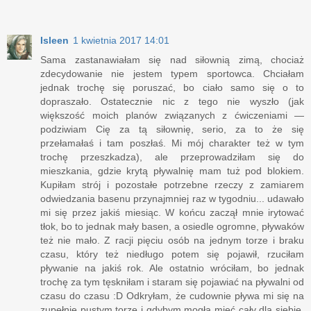
Isleen
1 kwietnia 2017 14:01
Sama zastanawiałam się nad siłownią zimą, chociaż
zdecydowanie nie jestem typem sportowca. Chciałam
jednak trochę się poruszać, bo ciało samo się o to
dopraszało. Ostatecznie nic z tego nie wyszło (jak
większość moich planów związanych z ćwiczeniami —
podziwiam Cię za tą siłownię, serio, za to że się
przełamałaś i tam poszłaś. Mi mój charakter też w tym
trochę przeszkadza), ale przeprowadziłam się do
mieszkania, gdzie krytą pływalnię mam tuż pod blokiem.
Kupiłam strój i pozostałe potrzebne rzeczy z zamiarem
odwiedzania basenu przynajmniej raz w tygodniu... udawało
mi się przez jakiś miesiąc. W końcu zaczął mnie irytować
tłok, bo to jednak mały basen, a osiedle ogromne, pływaków
też nie mało. Z racji pięciu osób na jednym torze i braku
czasu, który też niedługo potem się pojawił, rzuciłam
pływanie na jakiś rok. Ale ostatnio wróciłam, bo jednak
trochę za tym tęskniłam i staram się pojawiać na pływalni od
czasu do czasu :D Odkryłam, że cudownie pływa mi się na
zupełnie pustym torze i gdybym mogła mieć cały dla siebie,