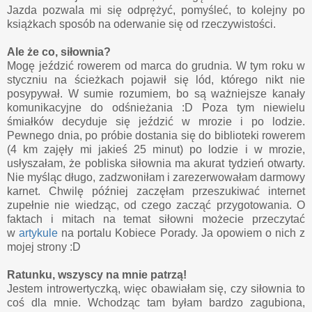
Jazda pozwala mi się odprężyć, pomyśleć, to kolejny po
książkach sposób na oderwanie się od rzeczywistości.
Ale że co, siłownia?
Mogę jeździć rowerem od marca do grudnia. W tym roku w
styczniu na ścieżkach pojawił się lód, którego nikt nie
posypywał. W sumie rozumiem, bo są ważniejsze kanały
komunikacyjne do odśnieżania :D Poza tym niewielu
śmiałków decyduje się jeździć w mrozie i po lodzie.
Pewnego dnia, po próbie dostania się do biblioteki rowerem
(4 km zajęły mi jakieś 25 minut) po lodzie i w mrozie,
usłyszałam, że pobliska siłownia ma akurat tydzień otwarty.
Nie myśląc długo, zadzwoniłam i zarezerwowałam darmowy
karnet. Chwilę później zaczęłam przeszukiwać internet
zupełnie nie wiedząc, od czego zacząć przygotowania. O
faktach i mitach na temat siłowni możecie przeczytać
w
artykule
na portalu Kobiece Porady. Ja opowiem o nich z
mojej strony :D
Ratunku, wszyscy na mnie patrzą!
Jestem introwertyczką, więc obawiałam się, czy siłownia to
coś dla mnie. Wchodząc tam byłam bardzo zagubiona,