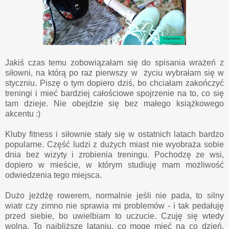
Jakiś czas temu zobowiązałam się do spisania wrażeń z
siłowni, na którą po raz pierwszy w życiu wybrałam się w
styczniu. Piszę o tym dopiero dziś, bo chciałam zakończyć
treningi i mieć bardziej całościowe spojrzenie na to, co się
tam dzieje. Nie obejdzie się bez małego książkowego
akcentu :)
Kluby fitness i siłownie stały się w ostatnich latach bardzo
popularne. Część ludzi z dużych miast nie wyobraża sobie
dnia bez wizyty i zrobienia treningu. Pochodzę ze wsi,
dopiero w mieście, w którym studiuję mam możliwość
odwiedzenia tego miejsca.
Dużo jeżdżę rowerem, normalnie jeśli nie pada, to silny
wiatr czy zimno nie sprawia mi problemów - i tak pedałuję
przed siebie, bo uwielbiam to uczucie. Czuję się wtedy
wolna. To najbliższe lataniu, co mogę mieć na co dzień.