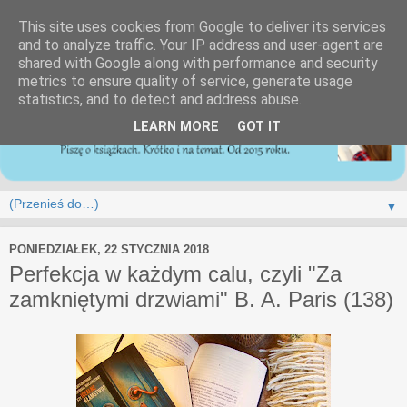
This site uses cookies from Google to deliver its services
and to analyze traffic. Your IP address and user-agent are
shared with Google along with performance and security
metrics to ensure quality of service, generate usage
statistics, and to detect and address abuse.
LEARN MORE
GOT IT
▼
PONIEDZIAŁEK, 22 STYCZNIA 2018
Perfekcja w każdym calu, czyli "Za
zamkniętymi drzwiami" B. A. Paris (138)