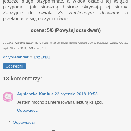
jeszcze długo przypominać, a widok okładki tej książki
przypomni, jak straszną historię skrywają jej strony.
Zajrzyjcie do świata
Za zamkniętymi drzwiami
, a
przekonacie się, o czym mówię.
ocena: 5/6 (Powyżej oczekiwań)
Za zamkniętymi drzwiami
B. A. Paris, tytuł oryginału: Behind Closed Doors, przełożył: Janusz Ochab,
wyd. Albatros 2017, 301 stron, 1/1
onlypretender
o
18:59:00
Udostępnij
18 komentarzy:
Agnieszka Kaniuk
22 stycznia 2018 19:53
Jestem mocno zainteresowana lekturą książki.
Odpowiedz
Odpowiedzi