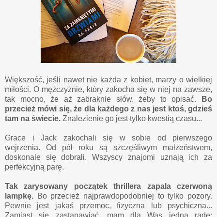
Większość, jeśli nawet nie każda z kobiet, marzy o wielkiej
miłości. O mężczyźnie, który zakocha się w niej na zawsze,
tak mocno, że aż zabraknie słów, żeby to opisać.
Bo
przecież mówi się, że dla każdego z nas jest ktoś, gdzieś
tam na świecie.
Znalezienie go jest tylko kwestią czasu...
Grace i Jack zakochali się w sobie od pierwszego
wejrzenia. Od pół roku są szczęśliwym małżeństwem,
doskonale się dobrali. Wszyscy znajomi uznają ich za
perfekcyjną parę.
Tak zarysowany początek thrillera zapala czerwoną
lampkę.
Bo przecież najprawdopodobniej to tylko pozory.
Pewnie jest jakaś przemoc, fizyczna lub psychiczna...
Zamiast się zastanawiać, mam dla Was jedną radę: