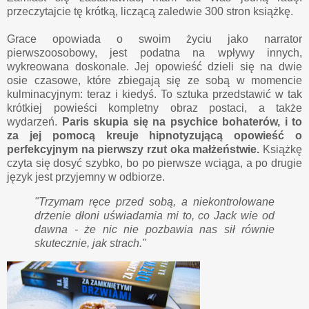
przeczytajcie tę krótką, liczącą zaledwie 300 stron książkę.
Grace opowiada o swoim życiu jako narrator
pierwszoosobowy, jest podatna na wpływy innych,
wykreowana doskonale. Jej opowieść dzieli się na dwie
osie czasowe, które zbiegają się ze sobą w momencie
kulminacyjnym: teraz i kiedyś. To sztuka przedstawić w tak
krótkiej powieści kompletny obraz postaci, a także
wydarzeń.
Paris skupia się na psychice bohaterów, i to
za jej pomocą kreuje hipnotyzującą opowieść o
perfekcyjnym na pierwszy rzut oka małżeństwie.
Książkę
czyta się dosyć szybko, bo po pierwsze wciąga, a po drugie
język jest przyjemny w odbiorze.
"Trzymam ręce przed sobą, a niekontrolowane
drżenie dłoni uświadamia mi to, co Jack wie od
dawna - że nic nie pozbawia nas sił równie
skutecznie, jak strach."