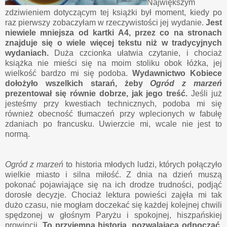
Największym
zdziwieniem dotyczącym tej książki był moment, kiedy po
raz pierwszy zobaczyłam w rzeczywistości jej wydanie.
Jest
niewiele mniejsza od kartki A4, przez co na stronach
znajduje się o wiele więcej tekstu niż w tradycyjnych
wydaniach.
Duża czcionka ułatwia czytanie, i chociaż
książka nie mieści się na moim stoliku obok łóżka, jej
wielkość bardzo mi się podoba.
Wydawnictwo Kobiece
dołożyło wszelkich starań, żeby
Ogród z marzeń
prezentował się równie dobrze, jak jego treść.
Jeśli już
jesteśmy przy kwestiach technicznych, podoba mi się
również obecność tłumaczeń przy wplecionych w fabułę
zdaniach po francusku. Uwierzcie mi, wcale nie jest to
normą.
Ogród z marzeń
to historia młodych ludzi, których połączyło
wielkie miasto i silna miłość. Z dnia na dzień muszą
pokonać pojawiające się na ich drodze trudności, podjąć
dorosłe decyzje. Chociaż lektura powieści zajęła mi tak
dużo czasu, nie mogłam doczekać się każdej kolejnej chwili
spędzonej w głośnym Paryżu i spokojnej, hiszpańskiej
prowincji.
To przyjemna historia, pozwalająca odpocząć,