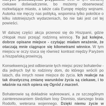
ciekawe doświadczenie, bo możemy obserwować
rozkwitające miasto, a także cała Europę między wojnami.
Autorka nie męczy nas polityką, wspomina tylko pokrótce o
kilku istotniejszych wydarzeniach, bo nie taki jest cel tej
powieści.
W dalszej części akcja przenosi się do Hiszpanii, gdzie
chłopak musi przejąć rodzinną winnicę.
To już kolejne,
dobrze opisane miejsce - czytając miałam wrażenie, że
otaczają mnie ciągnące się kilometrami winnice.
W tym
miejscu w oczy rzuca się również kontrast między Paryżem
a hiszpańską prowincją.
Konsekwencją jest odbieranie tych miejsc przez bohaterów -
dla jednych był to rodzinny dom, do którego wrócili po
latach, dla innych nowe miejsce do życia.
Ich reakcje na
tak drastyczną zmianę warunków życia są ciekawe, i to
właśnie na nich opiera się
Ogród z marzeń
.
Bohaterowie są dokładnie wykreowani, a ze szczególnym
zainteresowaniem śledziłam losy Dionisio, starszego brata
Rodolfo, weterana wojennego.
Dzięki niemu życie w