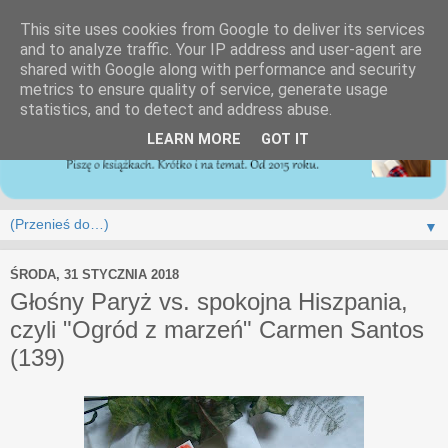
This site uses cookies from Google to deliver its services
and to analyze traffic. Your IP address and user-agent are
shared with Google along with performance and security
metrics to ensure quality of service, generate usage
statistics, and to detect and address abuse.
LEARN MORE
GOT IT
▼
ŚRODA, 31 STYCZNIA 2018
Głośny Paryż vs. spokojna Hiszpania,
czyli "Ogród z marzeń" Carmen Santos
(139)