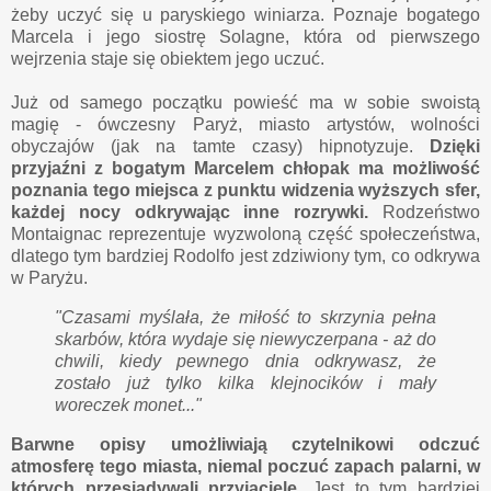
żeby uczyć się u paryskiego winiarza. Poznaje bogatego
Marcela i jego siostrę Solagne, która od pierwszego
wejrzenia staje się obiektem jego uczuć.
Już od samego początku powieść ma w sobie swoistą
magię - ówczesny Paryż, miasto artystów, wolności
obyczajów (jak na tamte czasy) hipnotyzuje.
Dzięki
przyjaźni z bogatym Marcelem chłopak ma możliwość
poznania tego miejsca z punktu widzenia wyższych sfer,
każdej nocy odkrywając inne rozrywki.
Rodzeństwo
Montaignac reprezentuje wyzwoloną część społeczeństwa,
dlatego tym bardziej Rodolfo jest zdziwiony tym, co odkrywa
w Paryżu.
"Czasami myślała, że miłość to skrzynia pełna
skarbów, która wydaje się niewyczerpana - aż do
chwili, kiedy pewnego dnia odkrywasz, że
zostało już tylko kilka klejnocików i mały
woreczek monet..."
Barwne opisy umożliwiają czytelnikowi odczuć
atmosferę tego miasta, niemal poczuć zapach palarni, w
których przesiadywali przyjaciele.
Jest to tym bardziej