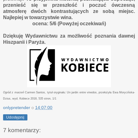
przenieść się w przeszłość i poczuć ówczesną
atmosferę dwóch kontrastujących ze sobą miejsc.
Najlepiej w towarzystwie wina.
ocena: 5/6 (Powyżej oczekiwań)
Dziękuję Wydawnictwu za możliwość poznania dawnej
Hiszpanii i Paryża.
Ogród z marzeń
Carmen Santos, tytuł oryginału: Un jardin entre vinedos, przełożyła Ewa Morycińska-
Dzius, wyd. Kobiece 2018, 535 stron, 1/1
onlypretender
o
14:07:00
Udostępnij
7 komentarzy: