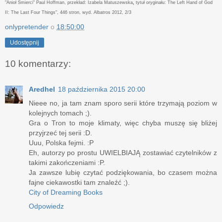
"Anioł Śmierci" Paul Hoffman, przekład: Izabela Matuszewska
,
tytuł oryginału: The Left Hand of God
II: The Last Four Things", 446 stron, wyd. Albatros 2012, 2/3
onlypretender
o
18:50:00
Udostępnij
10 komentarzy:
Aredhel
18 października 2015 20:00
Nieee no, ja tam znam sporo serii które trzymają poziom w
kolejnych tomach ;).
Gra o Tron to moje klimaty, więc chyba muszę się bliżej
przyjrzeć tej serii :D.
Uuu, Polska fejmi. :P
Eh, autorzy po prostu UWIELBIAJĄ zostawiać czytelników z
takimi zakończeniami :P.
Ja zawsze lubię czytać podziękowania, bo czasem można
fajne ciekawostki tam znaleźć ;).
City of Dreaming Books
Odpowiedz