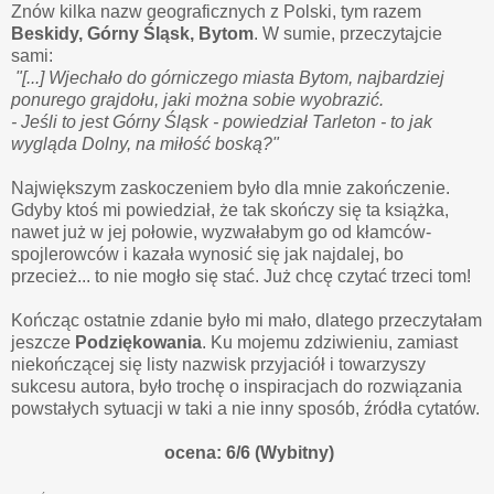
Znów kilka nazw geograficznych z Polski, tym razem
Beskidy, Górny Śląsk, Bytom
. W sumie, przeczytajcie
sami:
"[...] Wjechało do górniczego miasta Bytom, najbardziej
ponurego grajdołu, jaki można sobie wyobrazić.
- Jeśli to jest Górny Śląsk - powiedział Tarleton - to jak
wygląda Dolny, na miłość boską?"
Największym zaskoczeniem było dla mnie zakończenie.
Gdyby ktoś mi powiedział, że tak skończy się ta książka,
nawet już w jej połowie, wyzwałabym go od kłamców-
spojlerowców i kazała wynosić się jak najdalej, bo
przecież... to nie mogło się stać. Już chcę czytać trzeci tom!
Kończąc ostatnie zdanie było mi mało, dlatego przeczytałam
jeszcze
Podziękowania
. Ku mojemu zdziwieniu, zamiast
niekończącej się listy nazwisk przyjaciół i towarzyszy
sukcesu autora, było trochę o inspiracjach do rozwiązania
powstałych sytuacji w taki a nie inny sposób, źródła cytatów.
ocena: 6/6 (Wybitny)