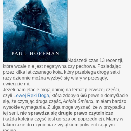
Nadszedł czas 13 recenzji,
która wcale nie jest negatywna czy pechowa. Posiadając
przez kilka lat czarnego kota, który przebiega drogę setki
razy dziennie można wyzbyć się wiary w przesądy,
uwierzcie mi.
Jeżeli pamiętacie moją opinię na temat pierwszej części,
czyli
Lewej Ręki Boga
, która zdobyła
6/6
pewnie domyślacie
się, że czytając drugą część,
Anioła Śmierci
, miałam bardzo
wysokie wymagania. Z ulgą mogę wyznać, że w przypadku
tej serii,
nie sprawdza się drugie prawo czytelnicze
(każda kolejna część jest gorsza od poprzedniej). Mamy w
takim razie do czynienia z wyjątkiem potwierdzającym
regułę.