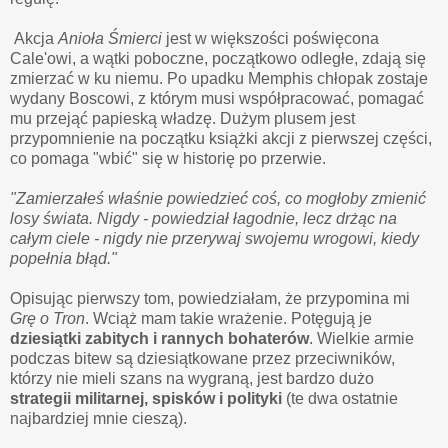
Akcja
Anioła Śmierci
jest w większości poświęcona
Cale'owi, a wątki poboczne, początkowo odległe, zdają się
zmierzać w ku niemu. Po upadku Memphis chłopak zostaje
wydany Boscowi, z którym musi współpracować, pomagać
mu przejąć papieską władzę. Dużym plusem jest
przypomnienie na początku książki akcji z pierwszej części,
co pomaga "wbić" się w historię po przerwie.
"Zamierzałeś właśnie powiedzieć coś, co mogłoby zmienić
losy świata. Nigdy - powiedział łagodnie, lecz drżąc na
całym ciele - nigdy nie przerywaj swojemu wrogowi, kiedy
popełnia błąd."
Opisując pierwszy tom, powiedziałam, że przypomina mi
Grę o Tron
. Wciąż mam takie wrażenie. Potęgują je
dziesiątki zabitych i rannych bohaterów
. Wielkie armie
podczas bitew są dziesiątkowane przez przeciwników,
którzy nie mieli szans na wygraną, jest bardzo dużo
strategii militarnej, spisków i polityki
(te dwa ostatnie
najbardziej mnie cieszą).