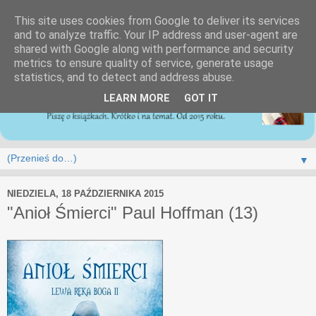
This site uses cookies from Google to deliver its services
and to analyze traffic. Your IP address and user-agent are
shared with Google along with performance and security
metrics to ensure quality of service, generate usage
statistics, and to detect and address abuse.
LEARN MORE
GOT IT
▼
NIEDZIELA, 18 PAŹDZIERNIKA 2015
"Anioł Śmierci" Paul Hoffman (13)