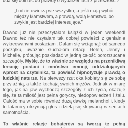
uda się dotrzeć do prawdy o wydarzeniach z przeszłości?
„Ludzie uwierzą we wszystko, a jeśli mają wybór
między kłamstwem, a prawdą, wolą kłamstwo, bo
zwykle jest bardziej interesujące.”
Dawno już nie przeczytałam książki w jeden weekend!
Dawno też nie czytałam tak dobrej powieści z genialnie
wykreowanymi postaciami. Dałam się wciągnąć od samego
początku, uważnie słuchałam relacji Helen, Jenny i
Michelle, próbując poskładać w jedną całość porozrzucane
szczegóły.
Myślę, że to właśnie ze względu na przenikliwą
kreację postaci i mnóstwo emocji, oddziałujących
wprost na czytelnika, ta powieść hipnotyzuje prawdą o
ludzkiej naturze.
Na pierwszy rzut oka kobiety się ze sobą
przyjaźnią, a także kochają swoich mężów. Jednak w miarę
tego, jak na jaw wychodzą szczegóły z ich życia, okazuje
się, że ta miłość jest pełna goryczy, niedopowiedzeń i żalu.
Całość ma w sobie również dużą dawkę melancholii, kiedy
to latarnicy otrzymują głos i dzielą się skrywaną w sercach
samotnością.
To właśnie relacje bohaterów są tworzą tę pełną