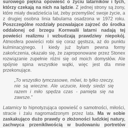
surowego piękna opowieść o życiu latarników i tych,
którzy czekają na nich na lądzie
. Z jednej strony są żony,
które miały dwadzieścia lat, żeby przemyśleć swoje życie, a
z drugiej osobna linia fabularna osadzona w 1972 roku.
Poszczególne rozdziały pozwalające zajrzeć do środka
oddalonej od brzegu Kornwalii latarni nadają tej
powieści realizmu i wzbudzają prawdziwy niepokój.
Atmosfera powieści robi się coraz gęstsza, aż do punktu
kulminacyjnego. I kiedy już byłam pewna formy
zakończenia, okazało się, że zaproponowane przez Stonex
rozwiązanie zupełnie różni się od moich domysłów. Ale
spójnie spina wszystkie wątki, więc jest dla mnie
przekonujące.
„To wszystko tymczasowe, mówi, to tylko rzeczy,
nie są wieczne. Ale uczucie, kiedy siedzi się
razem i miło spędza czas - pamięta się na
zawsze.”
Latarnicy
to hipnotyzująca opowieść o samotności, miłości,
stracie i żalu nagromadzonym przez lata.
Ma w sobie
zaskakująco dużo prawdy o złożoności ludzkiej natury,
zachwyca przenikliwością w budowaniu portretów