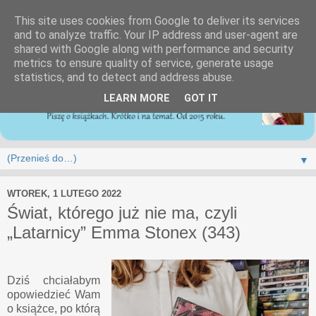
This site uses cookies from Google to deliver its services
and to analyze traffic. Your IP address and user-agent are
shared with Google along with performance and security
metrics to ensure quality of service, generate usage
statistics, and to detect and address abuse.
LEARN MORE
GOT IT
▼
WTOREK, 1 LUTEGO 2022
Świat, którego już nie ma, czyli
„Latarnicy” Emma Stonex (343)
Dziś chciałabym
opowiedzieć Wam
o książce, po którą