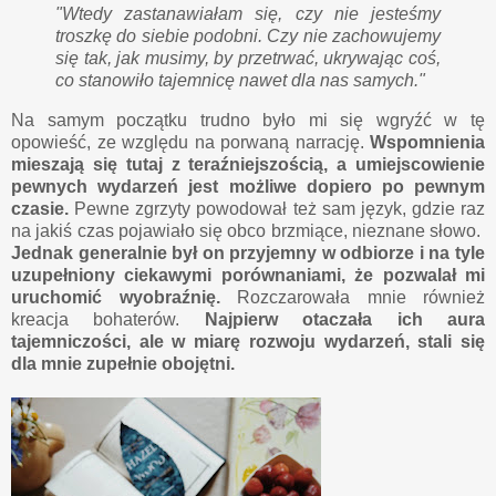
"Wtedy zastanawiałam się, czy nie jesteśmy
troszkę do siebie podobni. Czy nie zachowujemy
się tak, jak musimy, by przetrwać, ukrywając coś,
co stanowiło tajemnicę nawet dla nas samych."
Na samym początku trudno było mi się wgryźć w tę
opowieść, ze względu na porwaną narrację.
Wspomnienia
mieszają się tutaj z teraźniejszością, a umiejscowienie
pewnych wydarzeń jest możliwe dopiero po pewnym
czasie.
Pewne zgrzyty powodował też sam język, gdzie raz
na jakiś czas pojawiało się obco brzmiące, nieznane słowo.
Jednak generalnie był on przyjemny w odbiorze i na tyle
uzupełniony ciekawymi porównaniami, że pozwalał mi
uruchomić wyobraźnię.
Rozczarowała mnie również
kreacja bohaterów.
Najpierw otaczała ich aura
tajemniczości, ale w miarę rozwoju wydarzeń, stali się
dla mnie zupełnie obojętni.