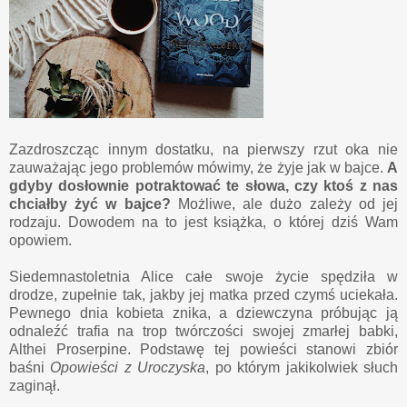
Zazdroszcząc innym dostatku, na pierwszy rzut oka nie
zauważając jego problemów mówimy, że żyje jak w bajce.
A
gdyby dosłownie potraktować te słowa, czy ktoś z nas
chciałby żyć w bajce?
Możliwe, ale dużo zależy od jej
rodzaju. Dowodem na to jest książka, o której dziś Wam
opowiem.
Siedemnastoletnia Alice całe swoje życie spędziła w
drodze, zupełnie tak, jakby jej matka przed czymś uciekała.
Pewnego dnia kobieta znika, a dziewczyna próbując ją
odnaleźć trafia na trop twórczości swojej zmarłej babki,
Althei Proserpine. Podstawę tej powieści stanowi zbiór
baśni
Opowieści z Uroczyska
, po którym jakikolwiek słuch
zaginął.