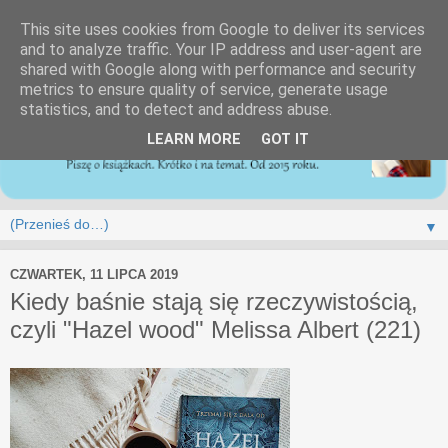
This site uses cookies from Google to deliver its services
and to analyze traffic. Your IP address and user-agent are
shared with Google along with performance and security
metrics to ensure quality of service, generate usage
statistics, and to detect and address abuse.
LEARN MORE
GOT IT
▼
CZWARTEK, 11 LIPCA 2019
Kiedy baśnie stają się rzeczywistością,
czyli "Hazel wood" Melissa Albert (221)