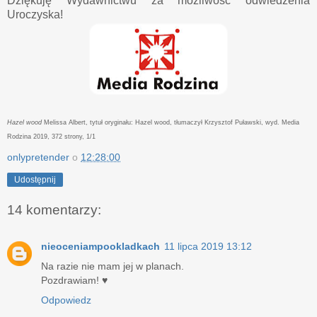
Dziękuję Wydawnictwu za możliwość odwiedzenia
Uroczyska!
Hazel wood
Melissa Albert, tytuł oryginału: Hazel wood, tłumaczył Krzysztof Puławski, wyd. Media
Rodzina 2019, 372 strony, 1/1
onlypretender
o
12:28:00
Udostępnij
14 komentarzy:
nieoceniampookladkach
11 lipca 2019 13:12
Na razie nie mam jej w planach.
Pozdrawiam! ♥
Odpowiedz