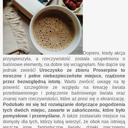
Dopiero, kiedy akcja
przyspieszyła, a rzeczywistość została uzupełniona o
baśniowe elementy, na dobre się wciągnęłam. Nie dajcie się
jednak zwieść!
Uroczysko ze zbioru Proserpine to
mroczne i pełne niebezpieczeństw miejsce, rządzone
przez bezwzględną istotę.
Warto zwrócić uwagę na tę
powieść szczególnie ze względu na kreację świata
przedstawionego i połączenie baśniowego świata oraz
znanej nam rzeczywistości, które aż prosi się o ekranizację.
Podobało mi się też rozwiązanie dotyczące pogodzenia
tych dwóch miejsc, zawarte w zakończeniu, które było
pomysłowe i przemyślane.
A także zostawiało miejsce na
domysły dla tych, którzy lubią wierzyć, że obok nas istnieją
jeszcze inne, fantastyczne światy, dzięki zręcznemu