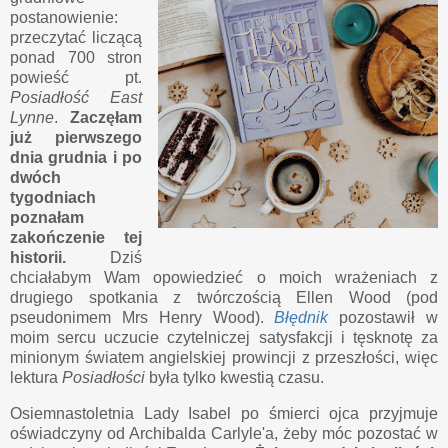
postanowienie:
przeczytać liczącą
ponad 700 stron
powieść pt.
Posiadłość East
Lynne
.
Zaczęłam
już pierwszego
dnia grudnia i po
dwóch
tygodniach
poznałam
zakończenie tej
historii.
Dziś
chciałabym Wam opowiedzieć o moich wrażeniach z
drugiego spotkania z twórczością Ellen Wood (pod
pseudonimem Mrs Henry Wood).
Błędnik
pozostawił w
moim sercu uczucie czytelniczej satysfakcji i tęsknotę za
minionym światem angielskiej prowincji z przeszłości, więc
lektura
Posiadłości
była tylko kwestią czasu.
Osiemnastoletnia Lady Isabel po śmierci ojca przyjmuje
oświadczyny od Archibalda Carlyle'a, żeby móc pozostać w