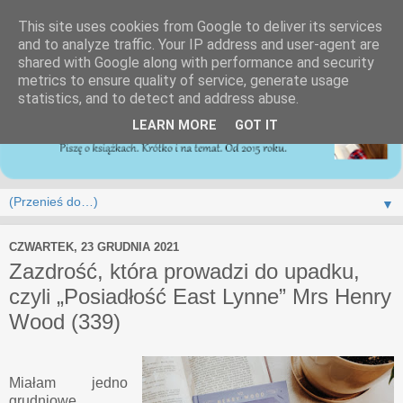
This site uses cookies from Google to deliver its services
and to analyze traffic. Your IP address and user-agent are
shared with Google along with performance and security
metrics to ensure quality of service, generate usage
statistics, and to detect and address abuse.
LEARN MORE
GOT IT
▼
CZWARTEK, 23 GRUDNIA 2021
Zazdrość, która prowadzi do upadku,
czyli „Posiadłość East Lynne” Mrs Henry
Wood (339)
Miałam jedno
grudniowe