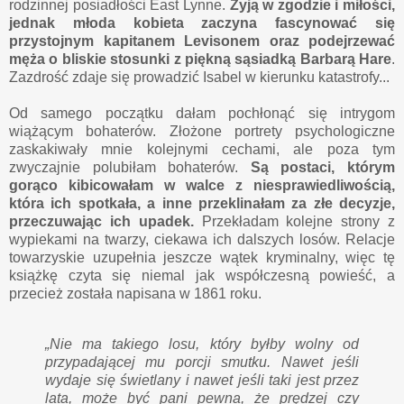
rodzinnej posiadłości East Lynne.
Żyją w zgodzie i miłości,
jednak młoda kobieta zaczyna fascynować się
przystojnym kapitanem Levisonem oraz podejrzewać
męża o bliskie stosunki z piękną sąsiadką Barbarą Hare
.
Zazdrość zdaje się prowadzić Isabel w kierunku katastrofy...
Od samego początku dałam pochłonąć się intrygom
wiążącym bohaterów. Złożone portrety psychologiczne
zaskakiwały mnie kolejnymi cechami, ale poza tym
zwyczajnie polubiłam bohaterów.
Są postaci, którym
gorąco kibicowałam w walce z niesprawiedliwością,
która ich spotkała, a inne przeklinałam za złe decyzje,
przeczuwając ich upadek.
Przekładam kolejne strony z
wypiekami na twarzy, ciekawa ich dalszych losów. Relacje
towarzyskie uzupełnia jeszcze wątek kryminalny, więc tę
książkę czyta się niemal jak współczesną powieść, a
przecież została napisana w 1861 roku.
„Nie ma takiego losu, który byłby wolny od
przypadającej mu porcji smutku. Nawet jeśli
wydaje się świetlany i nawet jeśli taki jest przez
lata, może być pani pewna, że prędzej czy