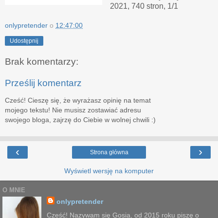
2021, 740 stron, 1/1
onlypretender
o
12:47:00
Udostępnij
Brak komentarzy:
Prześlij komentarz
Cześć! Cieszę się, że wyrażasz opinię na temat
mojego tekstu! Nie musisz zostawiać adresu
swojego bloga, zajrzę do Ciebie w wolnej chwili :)
‹
›
Strona główna
Wyświetl wersję na komputer
O MNIE
onlypretender
Cześć! Nazywam się Gosia, od 2015 roku piszę o