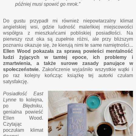
później musi spowić go mrok.”
Do gustu przypadł mi również niepowtarzalny klimat
angielskiej wsi, gdzie ludność maleńkiej miejscowości
współgra z mieszkańcami pobliskiej posiadłości. Na
pierwszy rzut oka są zupełnie różni, ale przy bliższym
poznaniu okazuje się, że kierują nimi te same namiętności...
Ellen Wood pokazała za sprawą powieści mentalność
ludzi żyjących w tamtej epoce, ich problemy i
zmartwienia, a także surowe zasady panujące w
społeczeństwie.
Zakończenie wyjaśniło wszystkie wątki i
po raz kolejny kończąc książkę tej autorki czułam
satysfakcję.
Posiadłość East
Lynne
to kolejna,
po
Błędniku
,
genialna powieść
Ellen Wood.
Czytając
poczułam klimat