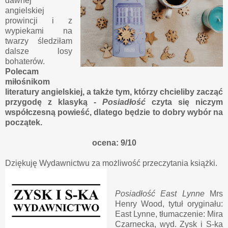
dawnej
angielskiej
prowincji i z
wypiekami na
twarzy śledziłam
dalsze losy
bohaterów.
Polecam
miłośnikom
literatury angielskiej, a także tym, którzy chcieliby zacząć
przygodę z klasyką -
Posiadłość
czyta się niczym
współczesną powieść, dlatego będzie to dobry wybór na
początek.
ocena: 9/10
Dziękuję Wydawnictwu za możliwość przeczytania książki.
Posiadłość East Lynne
Mrs
Henry Wood, tytuł oryginału:
East Lynne, tłumaczenie: Mira
Czarnecka, wyd. Zysk i S-ka