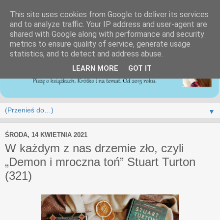
This site uses cookies from Google to deliver its services
and to analyze traffic. Your IP address and user-agent are
shared with Google along with performance and security
metrics to ensure quality of service, generate usage
statistics, and to detect and address abuse.
LEARN MORE
GOT IT
▼
ŚRODA, 14 KWIETNIA 2021
W każdym z nas drzemie zło, czyli
„Demon i mroczna toń” Stuart Turton
(321)