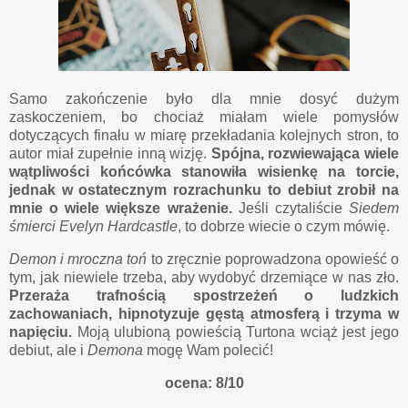
Samo zakończenie było dla mnie dosyć dużym
zaskoczeniem, bo chociaż miałam wiele pomysłów
dotyczących finału w miarę przekładania kolejnych stron, to
autor miał zupełnie inną wizję.
Spójna, rozwiewająca wiele
wątpliwości końcówka stanowiła wisienkę na torcie,
jednak w ostatecznym rozrachunku to debiut zrobił na
mnie o wiele większe wrażenie.
Jeśli czytaliście
Siedem
śmierci Evelyn Hardcastle
, to dobrze wiecie o czym mówię.
Demon i mroczna toń
to zręcznie poprowadzona opowieść o
tym, jak niewiele trzeba, aby wydobyć drzemiące w nas zło.
Przeraża trafnością spostrzeżeń o ludzkich
zachowaniach, hipnotyzuje gęstą atmosferą i trzyma w
napięciu.
Moją ulubioną powieścią Turtona wciąż jest jego
debiut, ale i
Demona
mogę Wam polecić!
ocena: 8/10