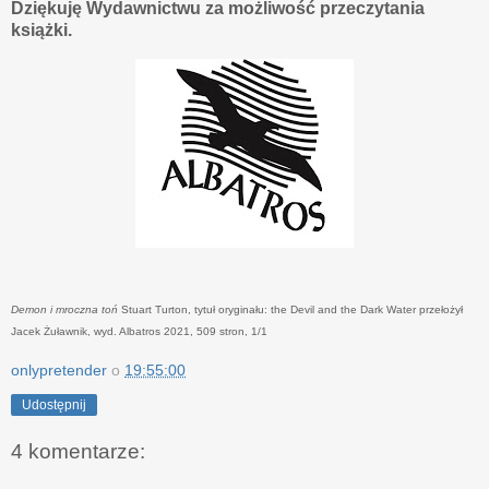
Dziękuję Wydawnictwu za możliwość przeczytania
książki.
Demon i mroczna toń
Stuart Turton, tytuł oryginału: the Devil and the Dark Water przełożył
Jacek Żuławnik, wyd. Albatros 2021, 509 stron, 1/1
onlypretender
o
19:55:00
Udostępnij
4 komentarze: