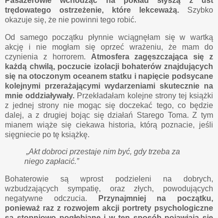
Pasażerowie wchodząc na pokład słyszą z ust
trędowatego ostrzeżenie, które lekceważą.
Szybko
okazuje się, że nie powinni tego robić.
Od samego początku płynnie wciągnęłam się w wartką
akcję i nie mogłam się oprzeć wrażeniu, że mam do
czynienia z horrorem.
Atmosfera zagęszczająca się z
każdą chwilą, poczucie izolacji bohaterów znajdujących
się na otoczonym oceanem statku i napięcie podsycane
kolejnymi przerażającymi wydarzeniami skutecznie na
mnie oddziaływały.
Przekładałam kolejne strony tej książki
z jednej strony nie mogąc się doczekać tego, co będzie
dalej, a z drugiej bojąc się działań Starego Toma. Z tym
mianem wiąże się ciekawa historia, którą poznacie, jeśli
sięgniecie po tę książkę.
„Akt dobroci przestaje nim być, gdy trzeba za
niego zapłacić.”
Bohaterowie są wprost podzieleni na dobrych,
wzbudzających sympatię, oraz złych, powodujących
negatywne odczucia.
Przynajmniej na początku,
ponieważ raz z rozwojem akcji portrety psychologiczne
są stopniowo pogłębiane i w ten sposób pojawiają się