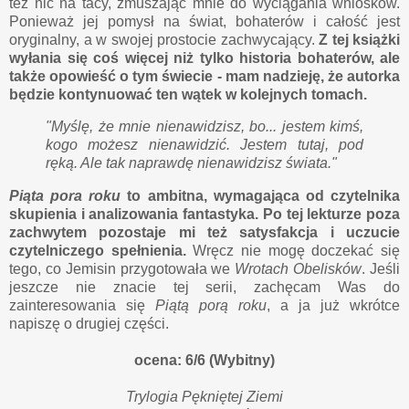
też nic na tacy, zmuszając mnie do wyciągania wniosków.
Ponieważ jej pomysł na świat, bohaterów i całość jest
oryginalny, a w swojej prostocie zachwycający.
Z tej książki
wyłania się coś więcej niż tylko historia bohaterów, ale
także opowieść o tym świecie - mam nadzieję, że autorka
będzie kontynuować ten wątek w kolejnych tomach.
"Myślę, że mnie nienawidzisz, bo... jestem kimś,
kogo możesz nienawidzić. Jestem tutaj, pod
ręką. Ale tak naprawdę nienawidzisz świata."
Piąta pora roku
to ambitna, wymagająca od czytelnika
skupienia i analizowania fantastyka. Po tej lekturze poza
zachwytem pozostaje mi też satysfakcja i uczucie
czytelniczego spełnienia.
Wręcz nie mogę doczekać się
tego, co Jemisin przygotowała we
Wrotach Obelisków
. Jeśli
jeszcze nie znacie tej serii, zachęcam Was do
zainteresowania się
Piątą porą roku
, a ja już wkrótce
napiszę o drugiej części.
ocena: 6/6 (Wybitny)
Trylogia Pękniętej Ziemi