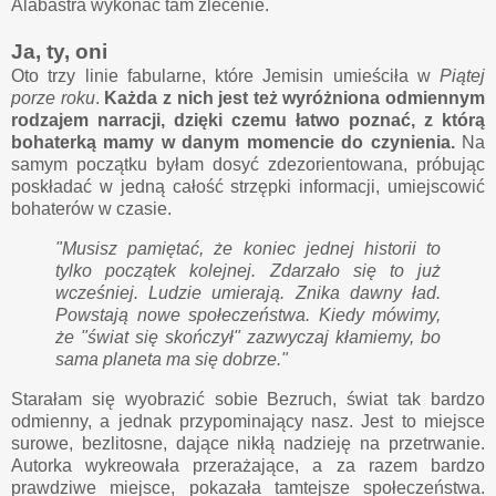
Alabastra wykonać tam zlecenie.
Ja, ty, oni
Oto trzy linie fabularne, które Jemisin umieściła w
Piątej
porze roku
.
Każda z nich jest też wyróżniona odmiennym
rodzajem narracji, dzięki czemu łatwo poznać, z którą
bohaterką mamy w danym momencie do czynienia.
Na
samym początku byłam dosyć zdezorientowana, próbując
poskładać w jedną całość strzępki informacji, umiejscowić
bohaterów w czasie.
"Musisz pamiętać, że koniec jednej historii to
tylko początek kolejnej. Zdarzało się to już
wcześniej. Ludzie umierają. Znika dawny ład.
Powstają nowe społeczeństwa. Kiedy mówimy,
że "świat się skończył" zazwyczaj kłamiemy, bo
sama planeta ma się dobrze."
Starałam się wyobrazić sobie Bezruch, świat tak bardzo
odmienny, a jednak przypominający nasz. Jest to miejsce
surowe, bezlitosne, dające nikłą nadzieję na przetrwanie.
Autorka wykreowała przerażające, a za razem bardzo
prawdziwe miejsce, pokazała tamtejsze społeczeństwa.