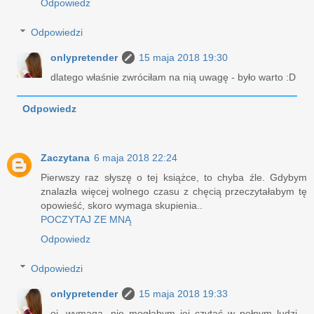
Odpowiedz
Odpowiedzi
onlypretender
15 maja 2018 19:30
dlatego właśnie zwróciłam na nią uwagę - było warto :D
Odpowiedz
Zaczytana
6 maja 2018 22:24
Pierwszy raz słyszę o tej książce, to chyba źle. Gdybym
znalazła więcej wolnego czasu z chęcią przeczytałabym tę
opowieść, skoro wymaga skupienia..
POCZYTAJ ZE MNĄ
Odpowiedz
Odpowiedzi
onlypretender
15 maja 2018 19:33
oj, wymaga. nie mogłabym jej czytać w pełnym ludzi