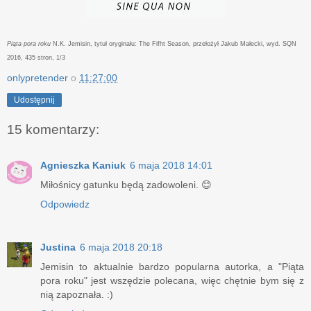
Piąta pora roku
N.K. Jemisin, tytuł oryginału: The Fifht Season, przełożył Jakub Małecki, wyd. SQN
2016, 435 stron, 1/3
onlypretender
o
11:27:00
Udostępnij
15 komentarzy:
Agnieszka Kaniuk
6 maja 2018 14:01
Miłośnicy gatunku będą zadowoleni. 😊
Odpowiedz
Justina
6 maja 2018 20:18
Jemisin to aktualnie bardzo popularna autorka, a "Piąta
pora roku" jest wszędzie polecana, więc chętnie bym się z
nią zapoznała. :)