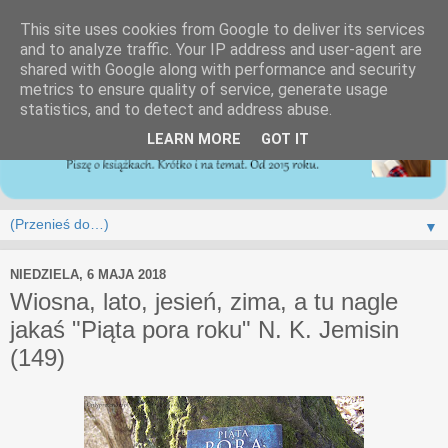
This site uses cookies from Google to deliver its services
and to analyze traffic. Your IP address and user-agent are
shared with Google along with performance and security
metrics to ensure quality of service, generate usage
statistics, and to detect and address abuse.
LEARN MORE
GOT IT
▼
NIEDZIELA, 6 MAJA 2018
Wiosna, lato, jesień, zima, a tu nagle
jakaś "Piąta pora roku" N. K. Jemisin
(149)