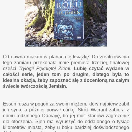
Od dawna miałam w planach tę książkę. Do zrealizowania
tego zamiaru przekonała mnie premiera trzeciej, finałowej
części
Trylogii Pękniętej Ziemi
.
Lubię czytać wydane w
całości serie, jeden tom po drugim, dlatego była to
idealna okazja, żeby zapoznać się z docenioną na całym
świecie twórczością Jemisin.
Essun rusza w pogoń za swoim mężem, który najpierw zabił
ich syna, a później porwał córkę. Stróż Warrant zabiera z
domu rodzinnego Damayę, bo jej moc stanowi zagrożenie
dla otoczenia. Sjen ma wyruszyć do oddalonego o tysiąc
kilometrów miasta, żeby u boku bardziej doświadczonego